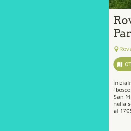
Rov
Par
Rova
OT
Inizia
"bosco 
San Ma
nella 
al 179