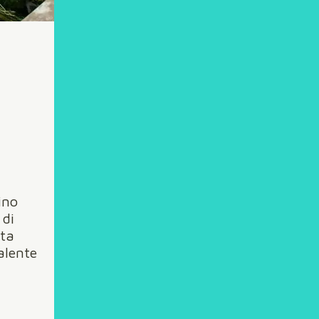
ino
 di
ita
alente