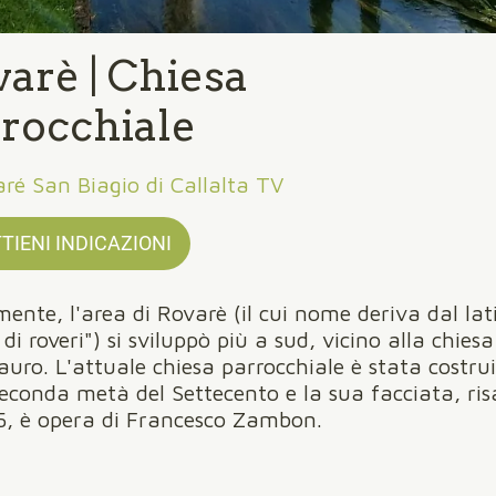
arè | Chiesa
rocchiale
ré San Biagio di Callalta TV
TIENI INDICAZIONI
lmente, l'area di Rovarè (il cui nome deriva dal lat
di roveri") si sviluppò più a sud, vicino alla chiesa
uro. L'attuale chiesa parrocchiale è stata costru
seconda metà del Settecento e la sua facciata, ris
5, è opera di Francesco Zambon.