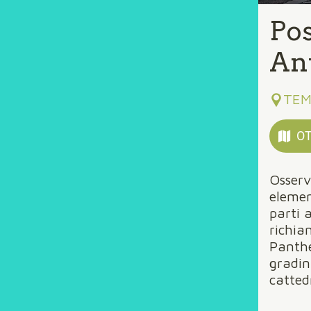
Pos
An
TEM
OT
Osserv
elemen
parti 
richia
Panthe
gradini
catted