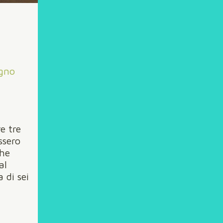
gno
e tre
ssero
che
al
 di sei