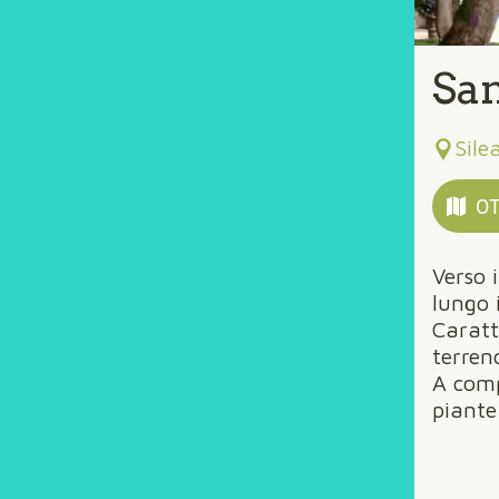
San
Sile
OT
Verso 
lungo 
Caratte
terren
A comp
piante 