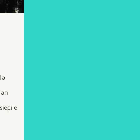
la
pian
iepi e