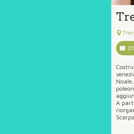
Tre
Trev
OT
Costru
venezi
Noale,
poleon
aggiun
A part
riorga
Scarpa