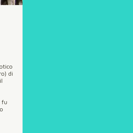
otico
o) di
il
n
 fu
lo