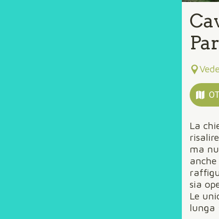
Cav
Par
Ved
OT
La chi
risali
ma nul
anche 
raffig
sia op
Le uni
lunga 