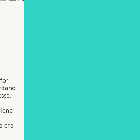
 far
ardano
esse,
lena,
sa era