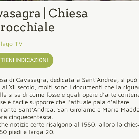
asagra | Chiesa
rocchiale
elago TV
TIENI INDICAZIONI
esa di Cavasagra, dedicata a Sant’Andrea, sì può
re al XII secolo, molti sono i documenti che la rigu
la si sa di come fosse e quali opere d’arte conten
se è facile supporre che l’attuale pala d’altare
urante Sant’Andrea, San Girolamo e Maria Madda
era cinquecentesca.
che notizie certe risalgono al 1580, allora la chie
50 piedi e larga 20.