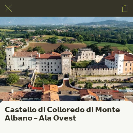
𝗖𝗮𝘀𝘁𝗲𝗹𝗹𝗼 𝗱𝗶 𝗖𝗼𝗹𝗹𝗼𝗿𝗲𝗱𝗼 𝗱𝗶 𝗠𝗼𝗻𝘁𝗲
𝗔𝗹𝗯𝗮𝗻𝗼 – 𝗔𝗹𝗮 𝗢𝘃𝗲𝘀𝘁