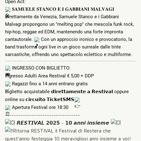
Open Act:
𝐒𝐀𝐌𝐔𝐄𝐋𝐄 𝐒𝐓𝐀𝐍𝐂𝐎 𝐄 𝐈 𝐆𝐀𝐁𝐁𝐈𝐀𝐍𝐈 𝐌𝐀𝐋𝐕𝐀𝐆𝐈
Direttamente da Venezia, Samuele Stanco e i Gabbiani
Malvagi propongono un "melting pop" che mescola funk rock,
hip-hop, reggae ed EDM, mantenendo una forte impronta
cantautorale.
Con un approccio ironico e provocatorio, la
band trasforma ogni live in un gioco surreale dalle tinte
sarcastiche, offrendo uno spettacolo eclettico e multiforme.
INGRESSO CON BIGLIETTO:
Ingresso Adulti Area Restival € 5,00 + DDP
Ragazzi fino a 14 anni entrano gratis
Biglietto acquistabile 𝗱𝗶𝗿𝗲𝘁𝘁𝗮𝗺𝗲𝗻𝘁𝗲 𝗮 𝗥𝗲𝘀𝘁𝗶𝘃𝗮𝗹 oppure
online su 𝗰𝗶𝗿𝗰𝘂𝗶𝘁𝗼 𝗧𝗶𝗰𝗸𝗲𝘁𝗦𝗠𝗦
Apertura Festival ore 18:30
----------------------------------
𝙍𝙀𝙎𝙏𝙄𝙑𝘼𝙇 𝟮𝟬𝟮𝟱 - 𝟭𝟬 𝙖𝙣𝙣𝙞 𝙞𝙣𝙨𝙞𝙚𝙢𝙚
Ritorna RESTIVAL il Festival di Restera che
quest'anno festeggia 10 meravigliosi anni insieme a voi!