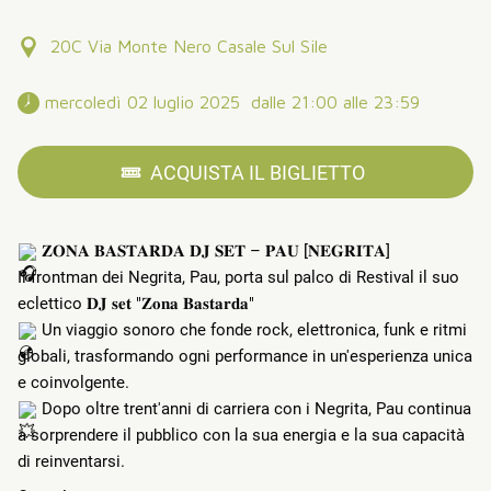
20C Via Monte Nero Casale Sul Sile
 mercoledì 02 luglio 2025  dalle 21:00 alle 23:59 
ACQUISTA IL BIGLIETTO
𝐙𝐎𝐍𝐀 𝐁𝐀𝐒𝐓𝐀𝐑𝐃𝐀 𝐃𝐉 𝐒𝐄𝐓 – 𝐏𝐀𝐔 [𝐍𝐄𝐆𝐑𝐈𝐓𝐀]
Il frontman dei Negrita, Pau, porta sul palco di Restival il suo
eclettico 𝐃𝐉 𝐬𝐞𝐭 "𝐙𝐨𝐧𝐚 𝐁𝐚𝐬𝐭𝐚𝐫𝐝𝐚"
Un viaggio sonoro che fonde rock, elettronica, funk e ritmi
globali, trasformando ogni performance in un'esperienza unica
e coinvolgente.
Dopo oltre trent'anni di carriera con i Negrita, Pau continua
a sorprendere il pubblico con la sua energia e la sua capacità
di reinventarsi.