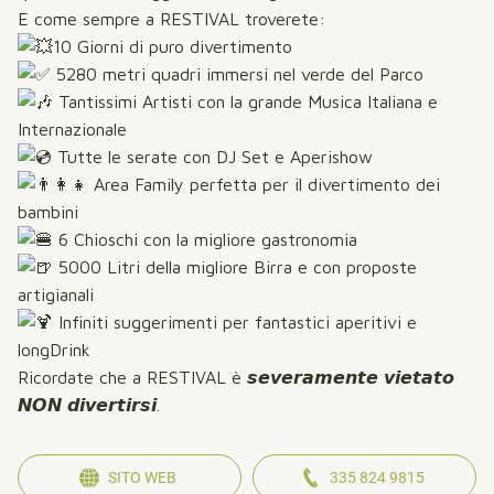
E come sempre a RESTIVAL troverete:
10 Giorni di puro divertimento
5280 metri quadri immersi nel verde del Parco
Tantissimi Artisti con la grande Musica Italiana e
Internazionale
Tutte le serate con DJ Set e Aperishow
Area Family perfetta per il divertimento dei
bambini
6 Chioschi con la migliore gastronomia
5000 Litri della migliore Birra e con proposte
artigianali
Infiniti suggerimenti per fantastici aperitivi e
longDrink
Ricordate che a RESTIVAL è 𝙨𝙚𝙫𝙚𝙧𝙖𝙢𝙚𝙣𝙩𝙚 𝙫𝙞𝙚𝙩𝙖𝙩𝙤
𝙉𝙊𝙉 𝙙𝙞𝙫𝙚𝙧𝙩𝙞𝙧𝙨𝙞.
SITO WEB
335 824 9815