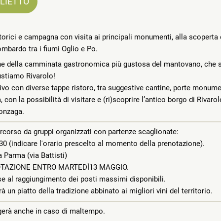
GLIETTO
orici e campagna con visita ai principali monumenti, alla scoperta 
ombardo tra i fiumi Oglio e Po.
ione della camminata gastronomica più gustosa del mantovano, che 
ustiamo Rivarolo!
o con diverse tappe ristoro, tra suggestive cantine, porte monument
con la possibilità di visitare e (ri)scoprire l’antico borgo di Rivar
Gonzaga.
percorso da gruppi organizzati con partenze scaglionate:
0.30 (indicare l'orario prescelto al momento della prenotazione).
 Parma (via Battisti)
OTAZIONE ENTRO MARTEDÌ13 MAGGIO.
se al raggiungimento dei posti massimi disponibili.
 un piatto della tradizione abbinato ai migliori vini del territorio.
gerà anche in caso di maltempo.