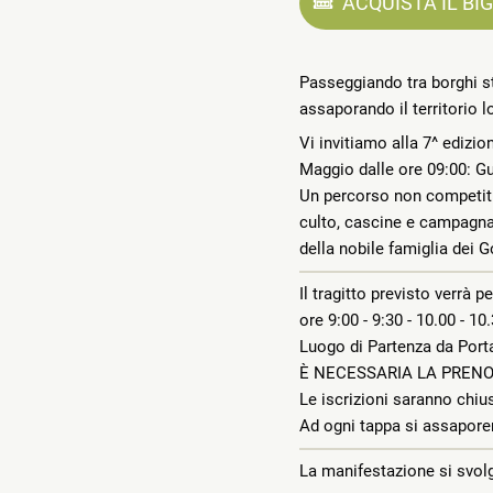
ACQUISTA IL BI
Passeggiando tra borghi st
assaporando il territorio l
Vi invitiamo alla 7^ ediz
Maggio dalle ore 09:00: G
Un percorso non competitiv
culto, cascine e campagna, 
della nobile famiglia dei 
Il tragitto previsto verrà 
ore 9:00 - 9:30 - 10.00 - 1
Luogo di Partenza da Porta
È NECESSARIA LA PREN
Le iscrizioni saranno chiu
Ad ogni tappa si assaporerà
La manifestazione si svol