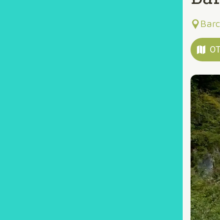
Barc
OT