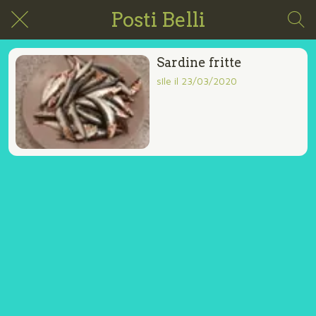
Posti Belli
Sardine fritte
sIle il 23/03/2020