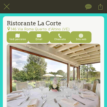
Ristorante La Corte
146 Via Roma Quarto d'Altino (VE)
Vedi percorso
Email
Chiamata
Sito web