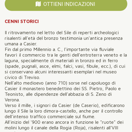
OTTIENI INDICAZIONI
CENNI STORICI
Il ritrovamento nel letto del Sile di reperti archeologici
risalenti all'età del bronzo testimonia un'antica presenza
umana a Casier.
Fin dal primo Millennio a. C., l'importante via fluviale
favorì il commercio tra le genti dell'entroterra veneto e la
laguna, specialmente di materiali in bronzo ed in ferro
(spade, pugnali, asce, elmi, falci, vasi, fibule, ecc.), di cui
si conservano alcuni interessanti esemplari nel museo
civico di Treviso.
Nell'alto medioevo (anno 710) sorse nel capoluogo di
Casier il monastero benedettino dei SS. Pietro, Paolo e
Teonisto, alle dipendenze dell'abbazia di S. Zeno di
Verona.
Verso il mille, i signori da Casier (de Caserio), edificarono
lungo il Sile la loro dimora-castello, anche per il controllo
dell'intenso traffico commerciale sul fiume.
All'inizio del '900 erano ancora in funzione le "ruote" dei
molini lungo il canale della Rogia (Roja), risalenti all'VIII