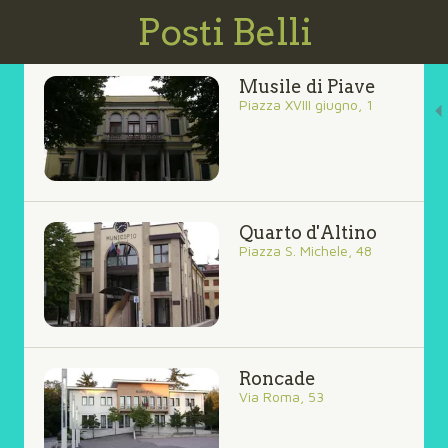
Posti Belli
Musile di Piave
Piazza XVIII giugno, 1
Quarto d'Altino
Piazza S. Michele, 48
Roncade
Via Roma, 53